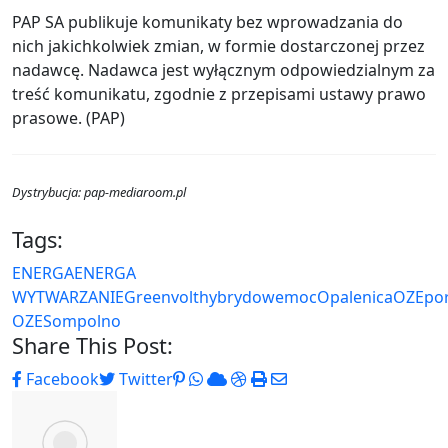
PAP SA publikuje komunikaty bez wprowadzania do
nich jakichkolwiek zmian, w formie dostarczonej przez
nadawcę. Nadawca jest wyłącznym odpowiedzialnym za
treść komunikatu, zgodnie z przepisami ustawy prawo
prasowe. (PAP)
Dystrybucja: pap-mediaroom.pl
Tags:
ENERGA
ENERGA
WYTWARZANIE
Greenvolt
hybrydowe
moc
Opalenica
OZE
por
OZE
Sompolno
Share This Post:
Pinterest
Whatsapp
Cloud
StumbleUpon
Print
Share
Facebook
Twitter
via
Email