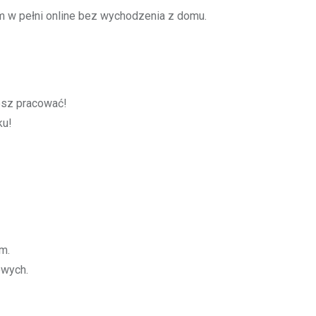
w pełni online bez wychodzenia z domu.
cesz pracować!
ku!
m.
owych.