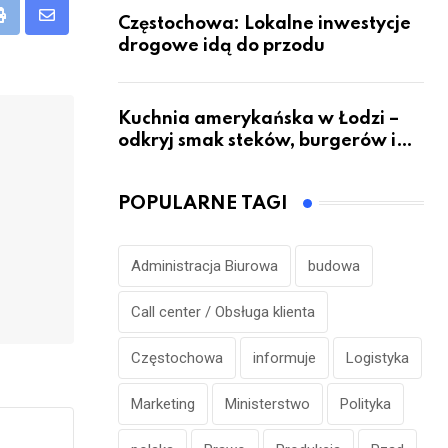
Częstochowa: Lokalne inwestycje
eUpon
Print
Share
drogowe idą do przodu
via
Email
Kuchnia amerykańska w Łodzi –
odkryj smak steków, burgerów i
grillowanych specjałów
POPULARNE TAGI
Administracja Biurowa
budowa
Call center / Obsługa klienta
Częstochowa
informuje
Logistyka
Marketing
Ministerstwo
Polityka