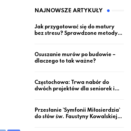
przyszłość dla
pacjentów?
NAJNOWSZE ARTYKUŁY
Jak przygotować się do matury
bez stresu? Sprawdzone metody
nauki z kursów w Częstochowie
Osuszanie murów po budowie –
dlaczego to tak ważne?
Częstochowa: Trwa nabór do
dwóch projektów dla seniorek i
seniorów
Przesłanie `Symfonii Miłosierdzia`
do słów św. Faustyny Kowalskiej
dotrze do ok. 6 mld ludzi na Ziemi