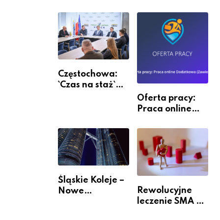
Częstochowa:
`Czas na staż`
andndash;
Oferta pracy:
ruszył nabór
Praca online
Dodatkowa
(Zawiercie)
Śląskie Koleje –
Rewolucyjne
Nowe
leczenie SMA –
Możliwości
jak wygląda
Podróżowania