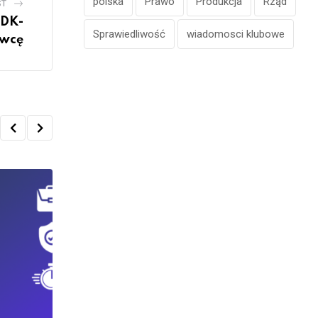
polska
Prawo
Produkcja
Rząd
ST
 DK-
Sprawiedliwość
wiadomosci klubowe
awcę