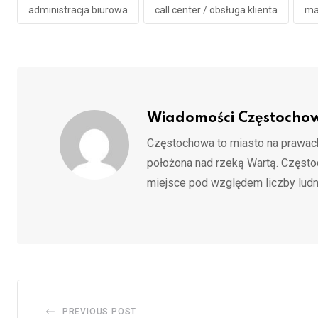
administracja biurowa
call center / obsługa klienta
ma
Wiadomości Częstocho
Częstochowa to miasto na prawach
położona nad rzeką Wartą. Częst
miejsce pod względem liczby ludn
PREVIOUS POST