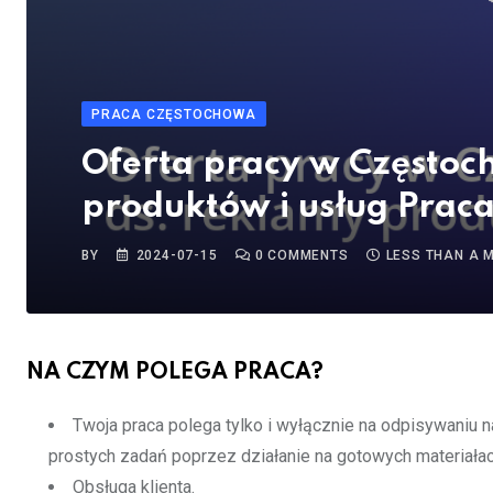
PRACA CZĘSTOCHOWA
Oferta pracy w Częstoch
produktów i usług Prac
BY
2024-07-15
0
COMMENTS
LESS THAN A 
NA CZYM POLEGA PRACA?
Twoja praca polega tylko i wyłącznie na odpisywaniu
prostych zadań poprzez działanie na gotowych materiałac
Obsługa klienta.