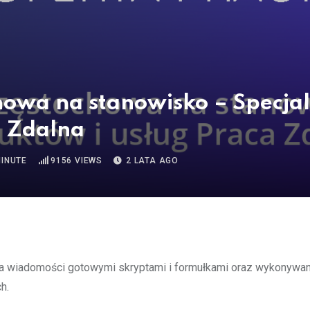
owa na stanowisko – Specjal
a Zdalna
MINUTE
9156
VIEWS
2 LATA AGO
 na wiadomości gotowymi skryptami i formułkami oraz wykonywa
h.