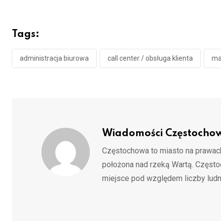
Tags:
administracja biurowa
call center / obsługa klienta
ma
Wiadomości Częstocho
Częstochowa to miasto na prawach
położona nad rzeką Wartą. Częst
miejsce pod względem liczby ludn