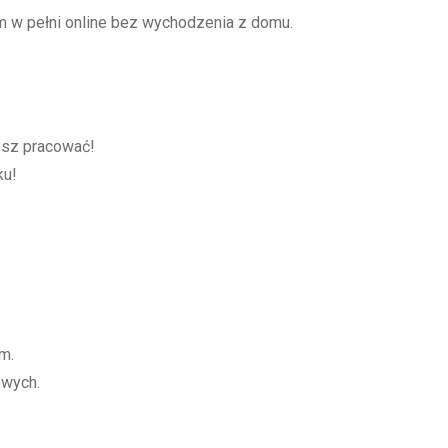
w pełni online bez wychodzenia z domu.
cesz pracować!
ku!
m.
owych.