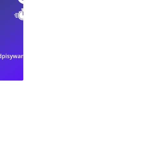
PRACA CZĘSTOCHOWA
a
Oferta pracy w Częstochowa na stanowi
Specjalista ds.
2024-07-15