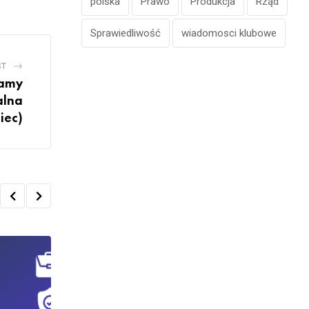
polska
Prawo
Produkcja
Rząd
Sprawiedliwość
wiadomosci klubowe
ST
lamy
alna
iec)