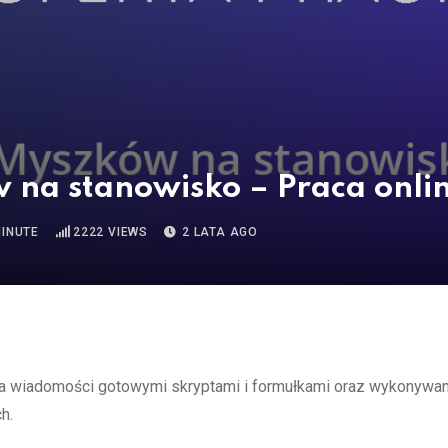
 na stanowisko – Praca onl
MINUTE
2222
VIEWS
2 LATA AGO
 na wiadomości gotowymi skryptami i formułkami oraz wykonywa
h.