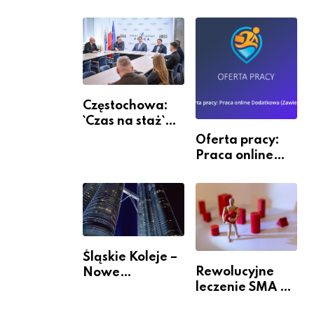
Częstochowa:
`Czas na staż`
andndash;
Oferta pracy:
ruszył nabór
Praca online
Dodatkowa
(Zawiercie)
Śląskie Koleje –
Rewolucyjne
Nowe
leczenie SMA –
Możliwości
jak wygląda
Podróżowania