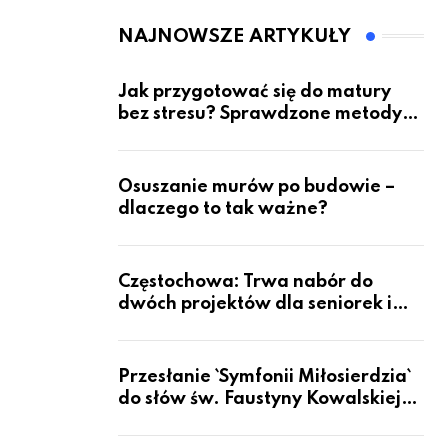
przyszłość dla
pacjentów?
NAJNOWSZE ARTYKUŁY
Jak przygotować się do matury
bez stresu? Sprawdzone metody
nauki z kursów w Częstochowie
Osuszanie murów po budowie –
dlaczego to tak ważne?
Częstochowa: Trwa nabór do
dwóch projektów dla seniorek i
seniorów
Przesłanie `Symfonii Miłosierdzia`
do słów św. Faustyny Kowalskiej
dotrze do ok. 6 mld ludzi na Ziemi