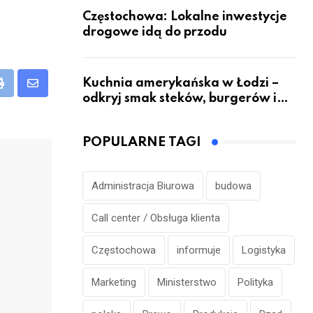
Częstochowa: Lokalne inwestycje
drogowe idą do przodu
Kuchnia amerykańska w Łodzi –
eUpon
Print
Share
odkryj smak steków, burgerów i
via
grillowanych specjałów
Email
POPULARNE TAGI
Administracja Biurowa
budowa
Call center / Obsługa klienta
Częstochowa
informuje
Logistyka
Marketing
Ministerstwo
Polityka