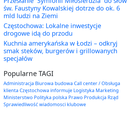
Przesłanie `Symfonii Miłosierdzia` do słów
św. Faustyny Kowalskiej dotrze do ok. 6
mld ludzi na Ziemi
Częstochowa: Lokalne inwestycje
drogowe idą do przodu
Kuchnia amerykańska w Łodzi – odkryj
smak steków, burgerów i grillowanych
specjałów
Popularne TAGI
Administracja Biurowa
budowa
Call center / Obsługa
klienta
Częstochowa
informuje
Logistyka
Marketing
Ministerstwo
Polityka
polska
Prawo
Produkcja
Rząd
Sprawiedliwość
wiadomosci klubowe