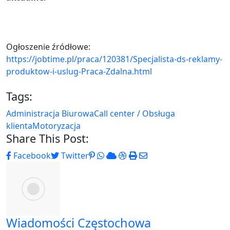
Ogłoszenie źródłowe:
https://jobtime.pl/praca/120381/Specjalista-ds-reklamy-
produktow-i-uslug-Praca-Zdalna.html
Tags:
Administracja Biurowa
Call center / Obsługa
klienta
Motoryzacja
Share This Post:
Pinterest
Whatsapp
Cloud
StumbleUpon
Print
Share
Facebook
Twitter
via
Email
Wiadomości Częstochowa