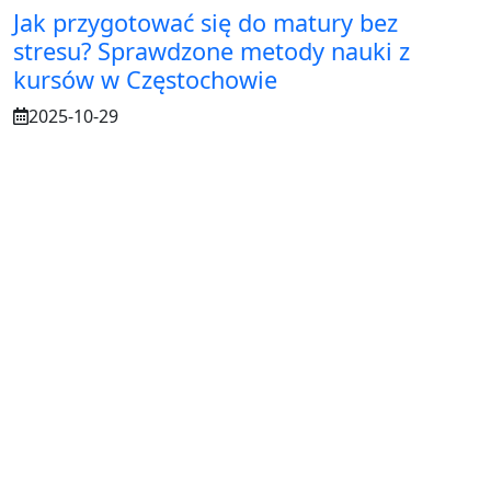
Jak przygotować się do matury bez
stresu? Sprawdzone metody nauki z
kursów w Częstochowie
2025-10-29
Osuszanie murów po budowie – dlaczego
to tak ważne?
2025-07-21