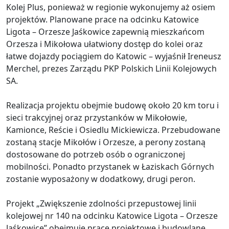
Kolej Plus, ponieważ w regionie wykonujemy aż osiem
projektów. Planowane prace na odcinku Katowice
Ligota – Orzesze Jaśkowice zapewnią mieszkańcom
Orzesza i Mikołowa ułatwiony dostęp do kolei oraz
łatwe dojazdy pociągiem do Katowic – wyjaśnił Ireneusz
Merchel, prezes Zarządu PKP Polskich Linii Kolejowych
SA.
Realizacja projektu obejmie budowę około 20 km toru i
sieci trakcyjnej oraz przystanków w Mikołowie,
Kamionce, Reście i Osiedlu Mickiewicza. Przebudowane
zostaną stacje Mikołów i Orzesze, a perony zostaną
dostosowane do potrzeb osób o ograniczonej
mobilności. Ponadto przystanek w Łaziskach Górnych
zostanie wyposażony w dodatkowy, drugi peron.
Projekt „Zwiększenie zdolności przepustowej linii
kolejowej nr 140 na odcinku Katowice Ligota – Orzesze
Jaśkowice” obejmuje prace projektowe i budowlane,