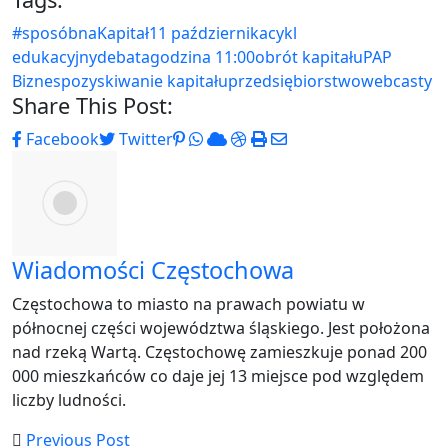
#sposóbnaKapitał
11 października
cykl
edukacyjny
debata
godzina 11:00
obrót kapitału
PAP
Biznes
pozyskiwanie kapitału
przedsiębiorstwo
webcasty
Share This Post:
Pinterest
Whatsapp
Cloud
StumbleUpon
Print
Share
Facebook
Twitter
via
Email
Wiadomości Częstochowa
Częstochowa to miasto na prawach powiatu w
północnej części województwa śląskiego. Jest położona
nad rzeką Wartą. Częstochowę zamieszkuje ponad 200
000 mieszkańców co daje jej 13 miejsce pod względem
liczby ludności.
Previous Post