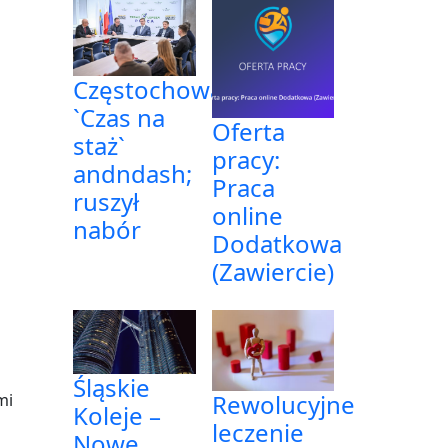
Częstochowa:
`Czas na
Oferta
staż`
pracy:
andndash;
Praca
ruszył
online
nabór
Dodatkowa
(Zawiercie)
Śląskie
Rewolucyjne
mi
Koleje –
leczenie
Nowe