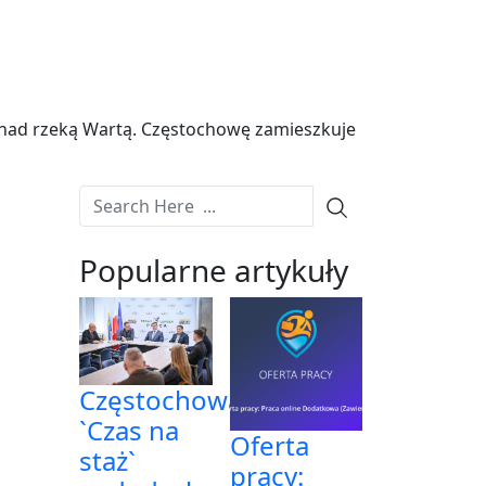
 nad rzeką Wartą. Częstochowę zamieszkuje
Popularne artykuły
Częstochowa:
`Czas na
Oferta
staż`
pracy: