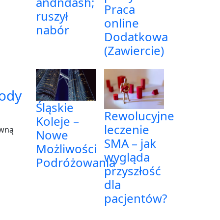
andndash;
Praca
ruszył
online
nabór
Dodatkowa
(Zawiercie)
tody
Śląskie
Rewolucyjne
Koleje –
leczenie
ywną
Nowe
SMA – jak
Możliwości
wygląda
Podróżowania
przyszłość
dla
pacjentów?