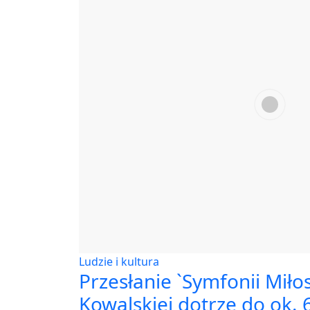
Ludzie i kultura
Przesłanie `Symfonii Miło
Kowalskiej dotrze do ok. 