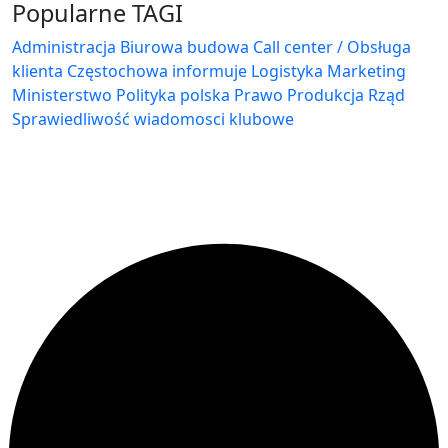
Popularne TAGI
Administracja Biurowa
budowa
Call center / Obsługa
klienta
Częstochowa
informuje
Logistyka
Marketing
Ministerstwo
Polityka
polska
Prawo
Produkcja
Rząd
Sprawiedliwość
wiadomosci klubowe