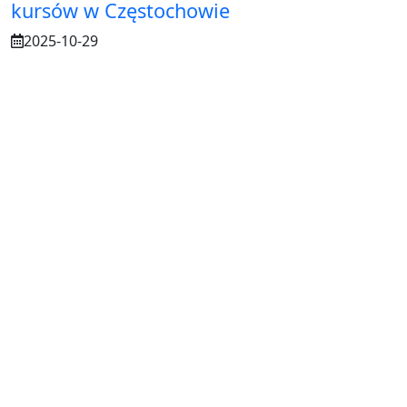
kursów w Częstochowie
2025-10-29
Osuszanie murów po budowie – dlaczego
to tak ważne?
2025-07-21