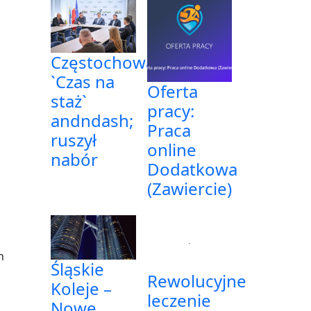
Częstochowa:
`Czas na
Oferta
staż`
pracy:
andndash;
Praca
ruszył
online
nabór
Dodatkowa
(Zawiercie)
n
Śląskie
Rewolucyjne
Koleje –
leczenie
Nowe