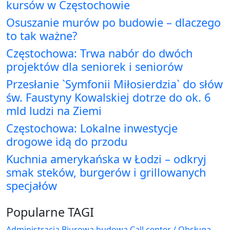
kursów w Częstochowie
Osuszanie murów po budowie – dlaczego
to tak ważne?
Częstochowa: Trwa nabór do dwóch
projektów dla seniorek i seniorów
Przesłanie `Symfonii Miłosierdzia` do słów
św. Faustyny Kowalskiej dotrze do ok. 6
mld ludzi na Ziemi
Częstochowa: Lokalne inwestycje
drogowe idą do przodu
Kuchnia amerykańska w Łodzi – odkryj
smak steków, burgerów i grillowanych
specjałów
Popularne TAGI
Administracja Biurowa
budowa
Call center / Obsługa