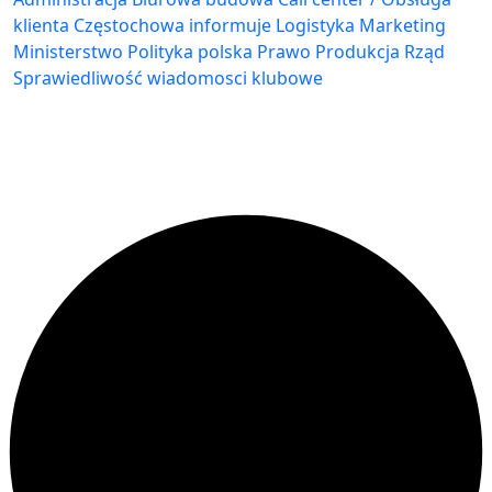
klienta
Częstochowa
informuje
Logistyka
Marketing
Ministerstwo
Polityka
polska
Prawo
Produkcja
Rząd
Sprawiedliwość
wiadomosci klubowe