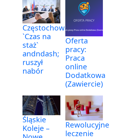
Częstochowa:
`Czas na
Oferta
staż`
pracy:
andndash;
Praca
ruszył
online
nabór
Dodatkowa
(Zawiercie)
Śląskie
Rewolucyjne
Koleje –
leczenie
Nowe