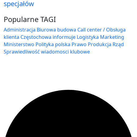
specjałów
Popularne TAGI
Administracja Biurowa
budowa
Call center / Obsługa
klienta
Częstochowa
informuje
Logistyka
Marketing
Ministerstwo
Polityka
polska
Prawo
Produkcja
Rząd
Sprawiedliwość
wiadomosci klubowe