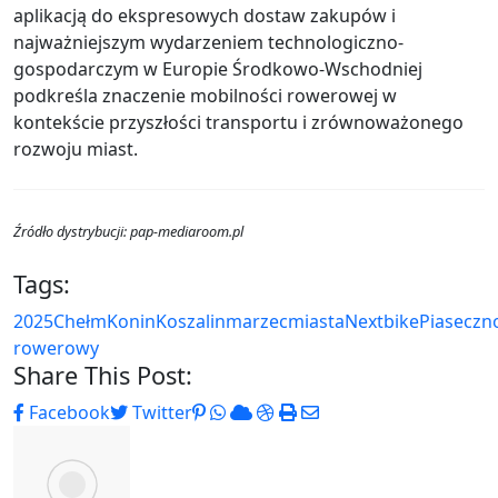
aplikacją do ekspresowych dostaw zakupów i
najważniejszym wydarzeniem technologiczno-
gospodarczym w Europie Środkowo-Wschodniej
podkreśla znaczenie mobilności rowerowej w
kontekście przyszłości transportu i zrównoważonego
rozwoju miast.
Źródło dystrybucji: pap-mediaroom.pl
Tags:
2025
Chełm
Konin
Koszalin
marzec
miasta
Nextbike
Piaseczn
rowerowy
Share This Post:
Pinterest
Whatsapp
Cloud
StumbleUpon
Print
Share
Facebook
Twitter
via
Email