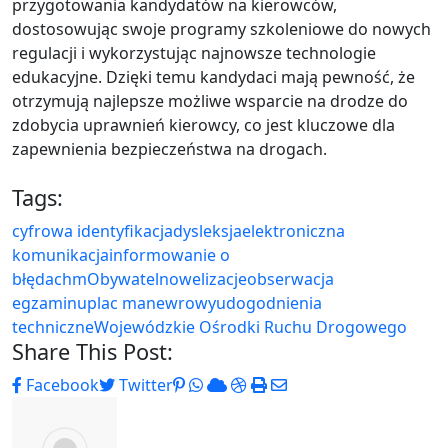
przygotowania kandydatów na kierowców,
dostosowując swoje programy szkoleniowe do nowych
regulacji i wykorzystując najnowsze technologie
edukacyjne. Dzięki temu kandydaci mają pewność, że
otrzymują najlepsze możliwe wsparcie na drodze do
zdobycia uprawnień kierowcy, co jest kluczowe dla
zapewnienia bezpieczeństwa na drogach.
Tags:
cyfrowa identyfikacja
dysleksja
elektroniczna
komunikacja
informowanie o
błędach
mObywatel
nowelizacje
obserwacja
egzaminu
plac manewrowy
udogodnienia
techniczne
Wojewódzkie Ośrodki Ruchu Drogowego
Share This Post:
Pinterest
Whatsapp
Cloud
StumbleUpon
Print
Share
Facebook
Twitter
via
Email