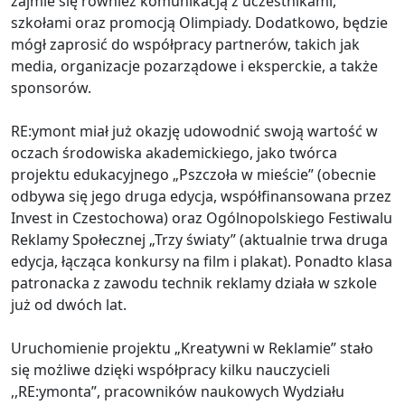
zajmie się również komunikacją z uczestnikami,
szkołami oraz promocją Olimpiady. Dodatkowo, będzie
mógł zaprosić do współpracy partnerów, takich jak
media, organizacje pozarządowe i eksperckie, a także
sponsorów.
RE:ymont miał już okazję udowodnić swoją wartość w
oczach środowiska akademickiego, jako twórca
projektu edukacyjnego „Pszczoła w mieście” (obecnie
odbywa się jego druga edycja, współfinansowana przez
Invest in Czestochowa) oraz Ogólnopolskiego Festiwalu
Reklamy Społecznej „Trzy światy” (aktualnie trwa druga
edycja, łącząca konkursy na film i plakat). Ponadto klasa
patronacka z zawodu technik reklamy działa w szkole
już od dwóch lat.
Uruchomienie projektu „Kreatywni w Reklamie” stało
się możliwe dzięki współpracy kilku nauczycieli
,,RE:ymonta”, pracowników naukowych Wydziału