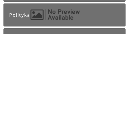
Polityka
Praca Częstochowa
Zdrowie i styl życia
Informacje prawne
Obowiązek informacyjny RODO
Polityka Prywatności
Regulamin Serwisu
Częstochowa