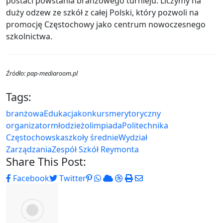
postaci powstania branżowego turnieju. Liczymy na
duży odzew ze szkół z całej Polski, który pozwoli na
promocję Częstochowy jako centrum nowoczesnego
szkolnictwa.
Źródło: pap-mediaroom.pl
Tags:
branżowa
Edukacja
konkurs
merytoryczny
organizator
młodzież
olimpiada
Politechnika
Częstochowska
szkoły średnie
Wydział
Zarządzania
Zespół Szkół Reymonta
Share This Post:
Pinterest
Whatsapp
Cloud
StumbleUpon
Print
Share
Facebook
Twitter
via
Email