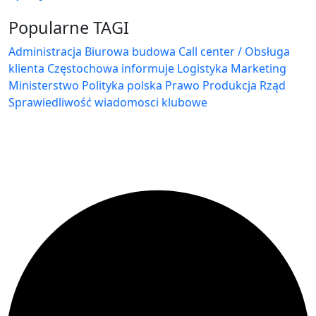
Popularne TAGI
Administracja Biurowa
budowa
Call center / Obsługa
klienta
Częstochowa
informuje
Logistyka
Marketing
Ministerstwo
Polityka
polska
Prawo
Produkcja
Rząd
Sprawiedliwość
wiadomosci klubowe