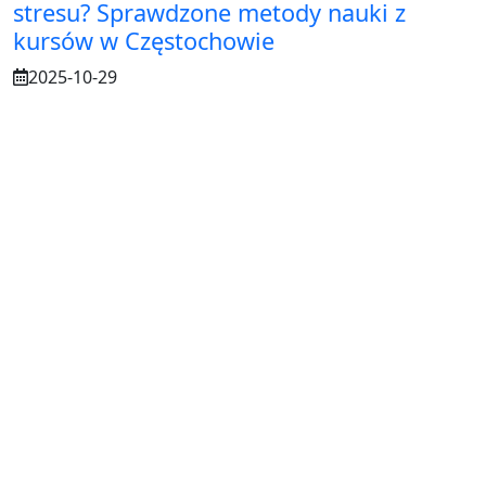
stresu? Sprawdzone metody nauki z
kursów w Częstochowie
2025-10-29
Osuszanie murów po budowie – dlaczego
to tak ważne?
2025-07-21