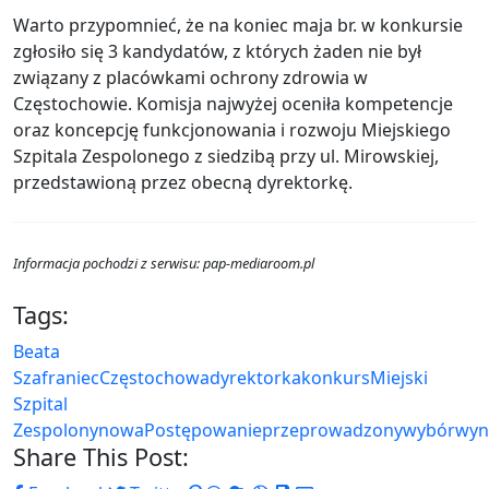
Warto przypomnieć, że na koniec maja br. w konkursie
zgłosiło się 3 kandydatów, z których żaden nie był
związany z placówkami ochrony zdrowia w
Częstochowie. Komisja najwyżej oceniła kompetencje
oraz koncepcję funkcjonowania i rozwoju Miejskiego
Szpitala Zespolonego z siedzibą przy ul. Mirowskiej,
przedstawioną przez obecną dyrektorkę.
Informacja pochodzi z serwisu: pap-mediaroom.pl
Tags:
Beata
Szafraniec
Częstochowa
dyrektorka
konkurs
Miejski
Szpital
Zespolony
nowa
Postępowanie
przeprowadzony
wybór
wyn
Share This Post: