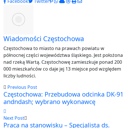
Pinterest
Whatsapp
Cloud
StumbleUpon
Print
Share
Facebook
Twitter
via
Email
Wiadomości Częstochowa
Częstochowa to miasto na prawach powiatu w
północnej części województwa śląskiego. Jest położona
nad rzeką Wartą. Częstochowę zamieszkuje ponad 200
000 mieszkańców co daje jej 13 miejsce pod względem
liczby ludności.
Previous Post
Częstochowa: Przebudowa odcinka DK-91
andndash; wybrano wykonawcę
Next Post
Praca na stanowisku – Specjalista ds.