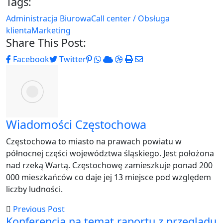
Tags:
Administracja Biurowa
Call center / Obsługa
klienta
Marketing
Share This Post:
Pinterest
Whatsapp
Cloud
StumbleUpon
Print
Share
Facebook
Twitter
via
Email
Wiadomości Częstochowa
Częstochowa to miasto na prawach powiatu w
północnej części województwa śląskiego. Jest położona
nad rzeką Wartą. Częstochowę zamieszkuje ponad 200
000 mieszkańców co daje jej 13 miejsce pod względem
liczby ludności.
Previous Post
Konferencja na temat raportu z przeglądu