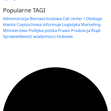
Popularne TAGI
Administracja Biurowa
budowa
Call center / Obsługa
klienta
Częstochowa
informuje
Logistyka
Marketing
Ministerstwo
Polityka
polska
Prawo
Produkcja
Rząd
Sprawiedliwość
wiadomosci klubowe