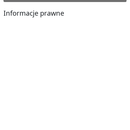
Informacje prawne
Obowiązek informacyjny RODO
Polityka Prywatności
Regulamin Serwisu
Częstochowa
Ostatnie wpisy
Jak przygotować się do matury bez