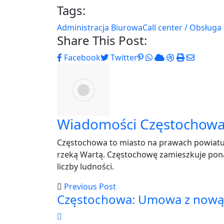
Tags:
Administracja Biurowa
Call center / Obsługa 
Share This Post:
Pinterest
Whatsapp
Cloud
StumbleUpo
Print
Share
Facebook
Twitter
via
Email
Wiadomości Częstochow
Częstochowa to miasto na prawach powiatu 
rzeką Wartą. Częstochowę zamieszkuje pona
liczby ludności.
Previous Post
Częstochowa: Umowa z nową d