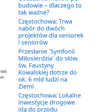
budowie – dlaczego to
tak ważne?
Częstochowa: Trwa
nabór do dwóch
projektów dla seniorek
i seniorów
Przesłanie `Symfonii
Miłosierdzia` do słów
św. Faustyny
Kowalskiej dotrze do
 nad
em
ok. 6 mld ludzi na
Ziemi
Częstochowa: Lokalne
inwestycje drogowe
idą do przodu