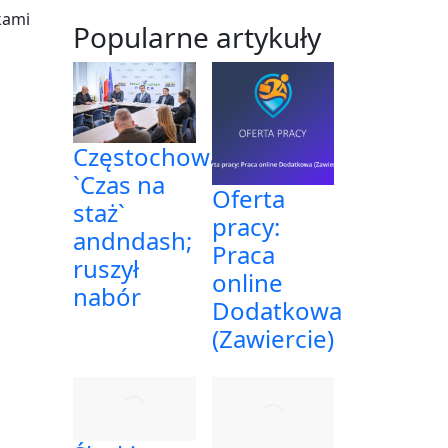
kami
Popularne artykuły
Częstochowa:
`Czas na
Oferta
staż`
pracy:
andndash;
Praca
ruszył
online
nabór
Dodatkowa
(Zawiercie)