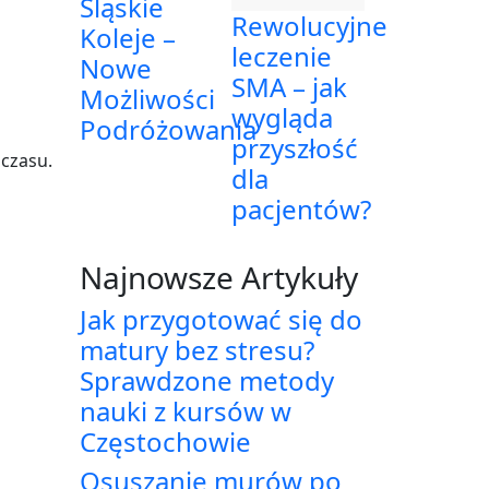
Śląskie
Rewolucyjne
Koleje –
leczenie
Nowe
SMA – jak
Możliwości
wygląda
Podróżowania
przyszłość
czasu.
dla
pacjentów?
Najnowsze Artykuły
Jak przygotować się do
matury bez stresu?
Sprawdzone metody
nauki z kursów w
Częstochowie
Osuszanie murów po