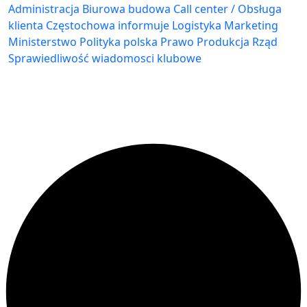
Administracja Biurowa
budowa
Call center / Obsługa
klienta
Częstochowa
informuje
Logistyka
Marketing
Ministerstwo
Polityka
polska
Prawo
Produkcja
Rząd
Sprawiedliwość
wiadomosci klubowe