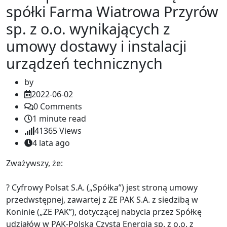
spółki Farma Wiatrowa Przyrów
sp. z o.o. wynikających z
umowy dostawy i instalacji
urządzeń technicznych
by
2022-06-02
0
Comments
1 minute read
41365
Views
4 lata ago
Zważywszy, że:
? Cyfrowy Polsat S.A. („Spółka”) jest stroną umowy
przedwstępnej, zawartej z ZE PAK S.A. z siedzibą w
Koninie („ZE PAK”), dotyczącej nabycia przez Spółkę
udziałów w PAK-Polska Czysta Energia sp. z o.o. z