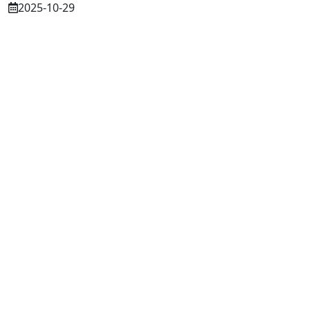
2025-10-29
Osuszanie murów po budowie – dlaczego
to tak ważne?
2025-07-21
Częstochowa: Trwa nabór do dwóch