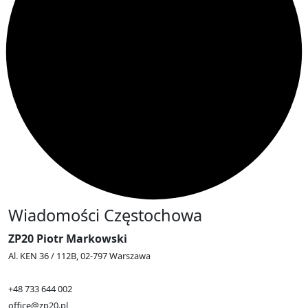
Wiadomości Częstochowa
ZP20 Piotr Markowski
Al. KEN 36 / 112B, 02-797 Warszawa
+48 733 644 002
office@zp20.pl