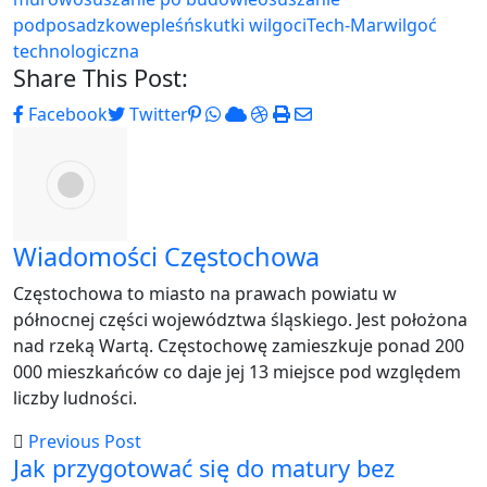
podposadzkowe
pleśń
skutki wilgoci
Tech-Mar
wilgoć
technologiczna
Share This Post:
Pinterest
Whatsapp
Cloud
StumbleUpon
Print
Share
Facebook
Twitter
via
Email
Wiadomości Częstochowa
Częstochowa to miasto na prawach powiatu w
północnej części województwa śląskiego. Jest położona
nad rzeką Wartą. Częstochowę zamieszkuje ponad 200
000 mieszkańców co daje jej 13 miejsce pod względem
liczby ludności.
Previous Post
Jak przygotować się do matury bez