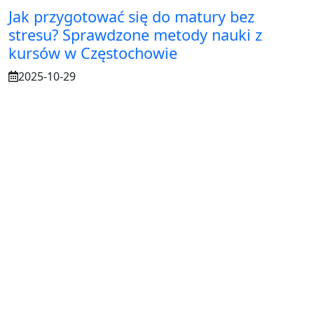
Jak przygotować się do matury bez
stresu? Sprawdzone metody nauki z
kursów w Częstochowie
2025-10-29
Osuszanie murów po budowie – dlaczego
to tak ważne?
2025-07-21