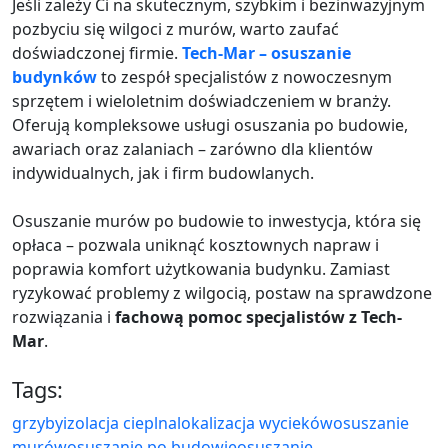
Jeśli zależy Ci na skutecznym, szybkim i bezinwazyjnym
pozbyciu się wilgoci z murów, warto zaufać
doświadczonej firmie.
Tech-Mar – osuszanie
budynków
to zespół specjalistów z nowoczesnym
sprzętem i wieloletnim doświadczeniem w branży.
Oferują kompleksowe usługi osuszania po budowie,
awariach oraz zalaniach – zarówno dla klientów
indywidualnych, jak i firm budowlanych.
Osuszanie murów po budowie to inwestycja, która się
opłaca – pozwala uniknąć kosztownych napraw i
poprawia komfort użytkowania budynku. Zamiast
ryzykować problemy z wilgocią, postaw na sprawdzone
rozwiązania i
fachową pomoc specjalistów z Tech-
Mar
.
Tags:
grzyby
izolacja cieplna
lokalizacja wycieków
osuszanie
murów
osuszanie po budowie
osuszanie