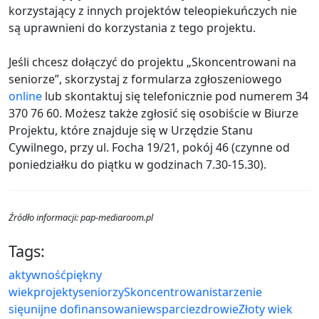
korzystający z innych projektów teleopiekuńczych nie
są uprawnieni do korzystania z tego projektu.
Jeśli chcesz dołączyć do projektu „Skoncentrowani na
seniorze”, skorzystaj z formularza zgłoszeniowego
online
lub skontaktuj się telefonicznie pod numerem 34
370 76 60. Możesz także zgłosić się osobiście w Biurze
Projektu, które znajduje się w Urzędzie Stanu
Cywilnego, przy ul. Focha 19/21, pokój 46 (czynne od
poniedziałku do piątku w godzinach 7.30-15.30).
Źródło informacji: pap-mediaroom.pl
Tags:
aktywność
piękny
wiek
projekty
seniorzy
Skoncentrowani
starzenie
się
unijne dofinansowanie
wsparcie
zdrowie
Złoty wiek