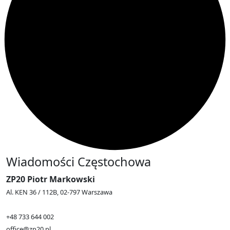
Wiadomości Częstochowa
ZP20 Piotr Markowski
Al. KEN 36 / 112B, 02-797 Warszawa
+48 733 644 002
office@zp20.pl