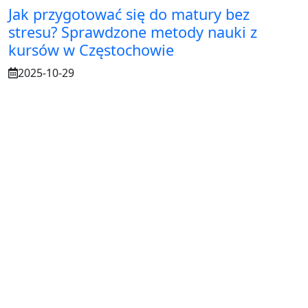
Jak przygotować się do matury bez
stresu? Sprawdzone metody nauki z
kursów w Częstochowie
2025-10-29
Osuszanie murów po budowie – dlaczego
to tak ważne?
2025-07-21