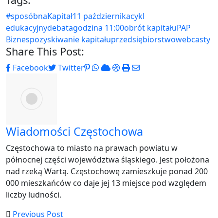
#sposóbnaKapitał
11 października
cykl
edukacyjny
debata
godzina 11:00
obrót kapitału
PAP
Biznes
pozyskiwanie kapitału
przedsiębiorstwo
webcasty
Share This Post:
Pinterest
Whatsapp
Cloud
StumbleUpon
Print
Share
Facebook
Twitter
via
Email
Wiadomości Częstochowa
Częstochowa to miasto na prawach powiatu w
północnej części województwa śląskiego. Jest położona
nad rzeką Wartą. Częstochowę zamieszkuje ponad 200
000 mieszkańców co daje jej 13 miejsce pod względem
liczby ludności.
Previous Post