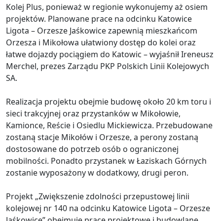
Kolej Plus, ponieważ w regionie wykonujemy aż osiem
projektów. Planowane prace na odcinku Katowice
Ligota – Orzesze Jaśkowice zapewnią mieszkańcom
Orzesza i Mikołowa ułatwiony dostęp do kolei oraz
łatwe dojazdy pociągiem do Katowic – wyjaśnił Ireneusz
Merchel, prezes Zarządu PKP Polskich Linii Kolejowych
SA.
Realizacja projektu obejmie budowę około 20 km toru i
sieci trakcyjnej oraz przystanków w Mikołowie,
Kamionce, Reście i Osiedlu Mickiewicza. Przebudowane
zostaną stacje Mikołów i Orzesze, a perony zostaną
dostosowane do potrzeb osób o ograniczonej
mobilności. Ponadto przystanek w Łaziskach Górnych
zostanie wyposażony w dodatkowy, drugi peron.
Projekt „Zwiększenie zdolności przepustowej linii
kolejowej nr 140 na odcinku Katowice Ligota – Orzesze
Jaśkowice” obejmuje prace projektowe i budowlane,