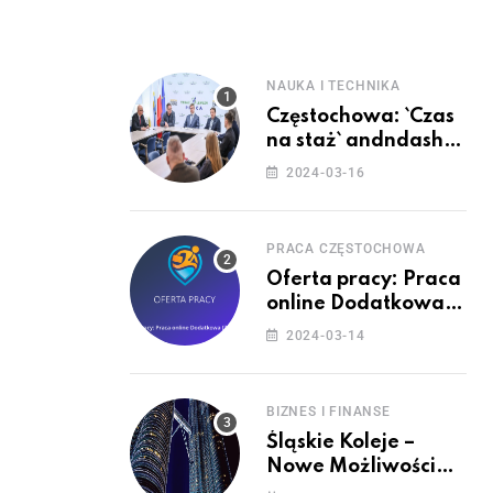
NAUKA I TECHNIKA
Częstochowa: `Czas
na staż` andndash;
ruszył nabór
2024-03-16
PRACA CZĘSTOCHOWA
Oferta pracy: Praca
online Dodatkowa
(Zawiercie)
2024-03-14
BIZNES I FINANSE
Śląskie Koleje –
Nowe Możliwości
Podróżowania