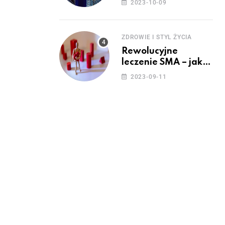
2023-10-09
ZDROWIE I STYL ŻYCIA
Rewolucyjne
leczenie SMA – jak
wygląda przyszłość
2023-09-11
dla pacjentów?