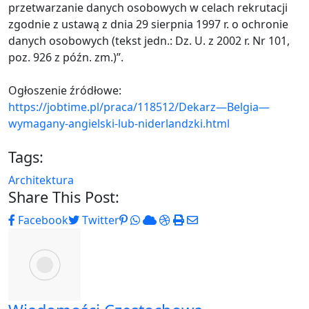
przetwarzanie danych osobowych w celach rekrutacji
zgodnie z ustawą z dnia 29 sierpnia 1997 r. o ochronie
danych osobowych (tekst jedn.: Dz. U. z 2002 r. Nr 101,
poz. 926 z późn. zm.)”.
Ogłoszenie źródłowe:
https://jobtime.pl/praca/118512/Dekarz—Belgia—
wymagany-angielski-lub-niderlandzki.html
Tags:
Architektura
Share This Post:
Pinterest
Whatsapp
Cloud
StumbleUpon
Print
Share
Facebook
Twitter
via
Email