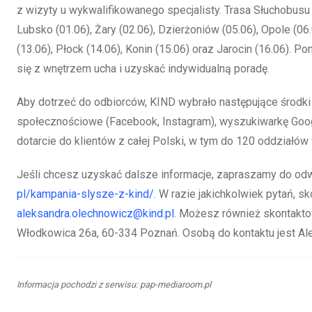
z wizyty u wykwalifikowanego specjalisty. Trasa Słuchobusu o
Lubsko (01.06), Żary (02.06), Dzierżoniów (05.06), Opole (0
(13.06), Płock (14.06), Konin (15.06) oraz Jarocin (16.06). 
się z wnętrzem ucha i uzyskać indywidualną poradę.
Aby dotrzeć do odbiorców, KIND wybrało następujące środki k
społecznościowe (Facebook, Instagram), wyszukiwarkę Goog
dotarcie do klientów z całej Polski, w tym do 120 oddziałów
Jeśli chcesz uzyskać dalsze informacje, zapraszamy do odw
pl/kampania-slysze-z-kind/
. W razie jakichkolwiek pytań, s
aleksandra.olechnowicz@kind.pl
. Możesz również skontaktow
Włodkowica 26a, 60-334 Poznań. Osobą do kontaktu jest Ale
Informacja pochodzi z serwisu: pap-mediaroom.pl