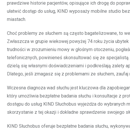
prawdziwe historie pacjentów, opisujące ich drogę do popraw
ułatwić dostęp do usług, KIND wyposaży mobilne studio bezp
miastach.
Choć problemy ze słuchem są często bagatelizowane, to wed
Zwłaszcza w grupie wiekowej powyżej 74 roku życia ubytek
trudności w zrozumieniu mowy w głośnym otoczeniu, pogła
telefonicznych, powinieneś skonsultować się ze specjalistą.
dzielą się własnymi doświadczeniami i podkreślają zalety ap
Dlatego, jeśli zmagasz się z problemami ze słuchem, zaufaj
Wczesna diagnoza wad słuchu jest kluczowa dla zapobiegan
który umożliwia bezpłatne badania słuchu i konsultacje z p
dostępu do usług KIND Słuchobus wyjeżdża do wybranych mi
skorzystanie z tej okazji i dokładne sprawdzenie swojego sł
KIND Słuchobus oferuje bezpłatne badania słuchu, wykony