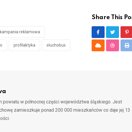
Share This Po
kampania reklamowa
Pi
io
profilaktyka
słuchobus
Cloud
Stumble
Pr
wa
 powiatu w północnej części województwa śląskiego. Jest
ochowę zamieszkuje ponad 200 000 mieszkańców co daje jej 13
ości.