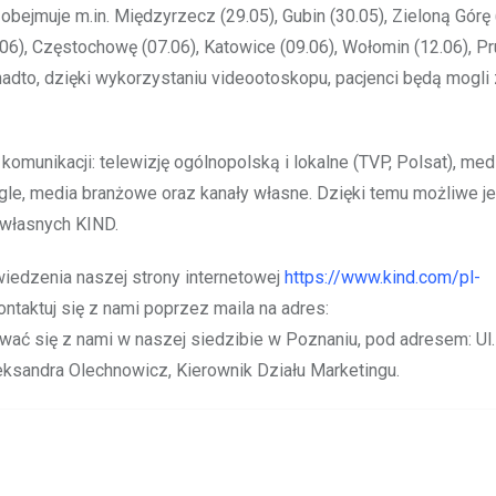
bejmuje m.in. Międzyrzecz (29.05), Gubin (30.05), Zieloną Górę 
6.06), Częstochowę (07.06), Katowice (09.06), Wołomin (12.06), 
Ponadto, dzięki wykorzystaniu videootoskopu, pacjenci będą mogl
omunikacji: telewizję ogólnopolską i lokalne (TVP, Polsat), med
le, media branżowe oraz kanały własne. Dzięki temu możliwe je
 własnych KIND.
iedzenia naszej strony internetowej
https://www.kind.com/pl-
kontaktuj się z nami poprzez maila na adres:
ać się z nami w naszej siedzibie w Poznaniu, pod adresem: Ul.
ksandra Olechnowicz, Kierownik Działu Marketingu.