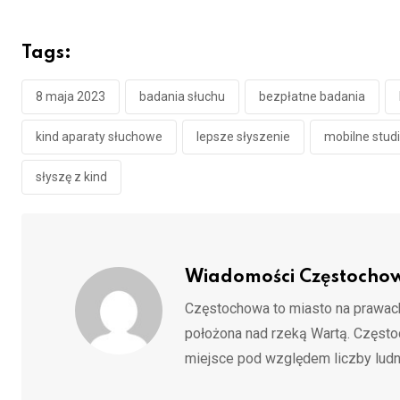
Tags:
8 maja 2023
badania słuchu
bezpłatne badania
kind aparaty słuchowe
lepsze słyszenie
mobilne stud
słyszę z kind
Wiadomości Częstocho
Częstochowa to miasto na prawach
położona nad rzeką Wartą. Częst
miejsce pod względem liczby ludn