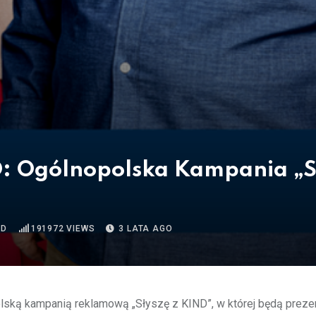
D: Ogólnopolska Kampania „S
AD
191972
VIEWS
3 LATA AGO
olską kampanią reklamową „Słyszę z KIND”, w której będą prez