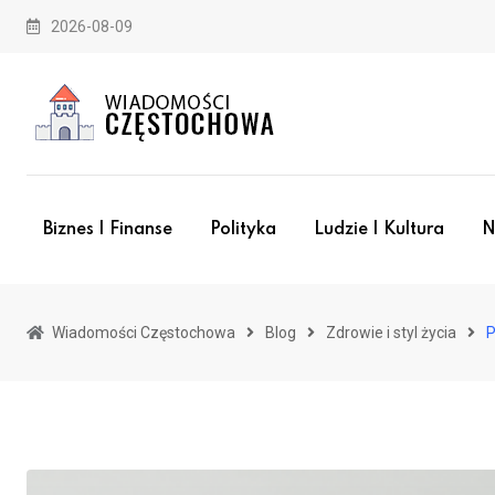
Skip
2026-08-09
to
content
Biznes I Finanse
Polityka
Ludzie I Kultura
N
Wiadomości Częstochowa
Blog
Zdrowie i styl życia
P