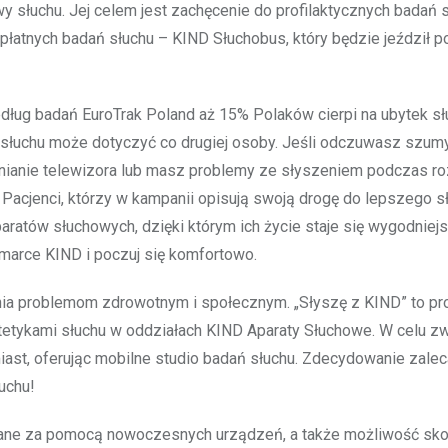
y słuchu. Jej celem jest zachęcenie do profilaktycznych badań 
łatnych badań słuchu – KIND Słuchobus, który będzie jeździł p
ług badań EuroTrak Poland aż 15% Polaków cierpi na ubytek sł
 słuchu może dotyczyć co drugiej osoby. Jeśli odczuwasz szum
śnianie telewizora lub masz problemy ze słyszeniem podczas 
 Pacjenci, którzy w kampanii opisują swoją drogę do lepszego s
aratów słuchowych, dzięki którym ich życie staje się wygodniejs
 marce KIND i poczuj się komfortowo.
ia problemom zdrowotnym i społecznym. „Słyszę z KIND” to pr
rotetykami słuchu w oddziałach KIND Aparaty Słuchowe. W celu z
ast, oferując mobilne studio badań słuchu. Zdecydowanie zale
uchu!
wane za pomocą nowoczesnych urządzeń, a także możliwość sko