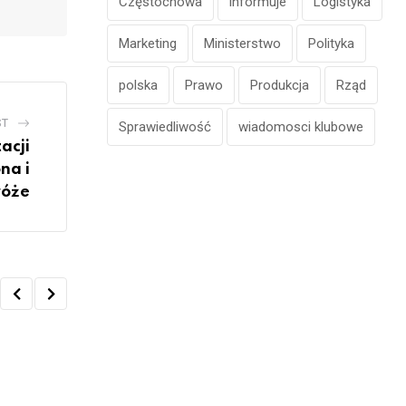
Częstochowa
informuje
Logistyka
Marketing
Ministerstwo
Polityka
polska
Prawo
Produkcja
Rząd
ST
Sprawiedliwość
wiadomosci klubowe
acji
na i
róże