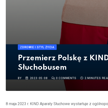
ZDROWIE I STYL ŻYCIA
Przemierz Polskę z KIN
Słuchobusem
BY
2023-05-08
0
COMMENTS
2 MINUTES RE
8 maja 2023 r. KIND Aparaty Słuchowe wystartuje z ogólnop