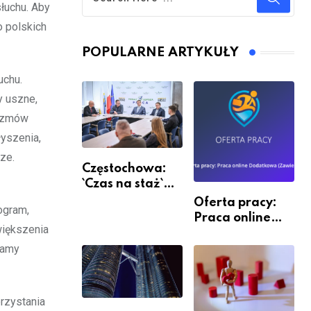
słuchu. Aby
o polskich
POPULARNE ARTYKUŁY
uchu.
y uszne,
rozmów
łyszenia,
ze.
Częstochowa:
`Czas na staż`
andndash;
Oferta pracy:
ogram,
ruszył nabór
Praca online
większenia
Dodatkowa
camy
(Zawiercie)
rzystania