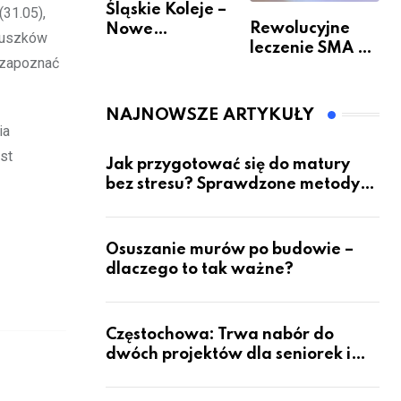
Śląskie Koleje –
(31.05),
Rewolucyjne
Nowe
Pruszków
leczenie SMA –
Możliwości
i zapoznać
jak wygląda
Podróżowania
przyszłość dla
pacjentów?
NAJNOWSZE ARTYKUŁY
ia
st
Jak przygotować się do matury
bez stresu? Sprawdzone metody
nauki z kursów w Częstochowie
Osuszanie murów po budowie –
dlaczego to tak ważne?
Częstochowa: Trwa nabór do
dwóch projektów dla seniorek i
seniorów