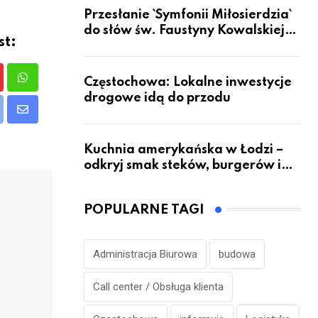
Przesłanie `Symfonii Miłosierdzia`
do słów św. Faustyny Kowalskiej
st:
dotrze do ok. 6 mld ludzi na Ziemi
Częstochowa: Lokalne inwestycje
nterest
Whatsapp
drogowe idą do przodu
Upon
int
Share
via
Kuchnia amerykańska w Łodzi –
Email
odkryj smak steków, burgerów i
grillowanych specjałów
POPULARNE TAGI
Administracja Biurowa
budowa
Call center / Obsługa klienta