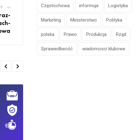
Częstochowa
informuje
Logistyka
ST
raz-
Marketing
Ministerstwo
Polityka
ach-
howa
polska
Prawo
Produkcja
Rząd
Sprawiedliwość
wiadomosci klubowe