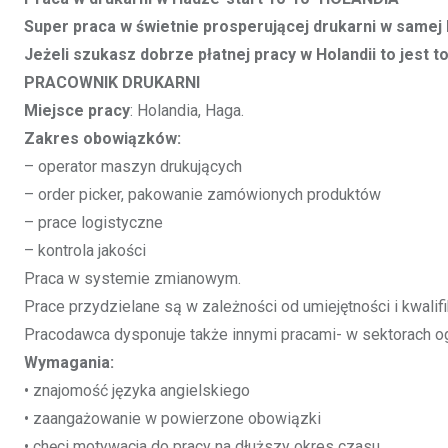
Super praca w świetnie prosperującej drukarni w samej
Jeżeli szukasz dobrze płatnej pracy w Holandii to jest to 
PRACOWNIK DRUKARNI
Miejsce pracy
: Holandia, Haga.
Zakres obowiązków:
– operator maszyn drukujących
– order picker, pakowanie zamówionych produktów
– prace logistyczne
– kontrola jakości
Praca w systemie zmianowym.
Prace przydzielane są w zależności od umiejętności i kwalifi
Pracodawca dysponuje także innymi pracami- w sektorach ogr
Wymagania:
• znajomość języka angielskiego
• zaangażowanie w powierzone obowiązki
• chęci motywacja do pracy na dłuższy okres czasu