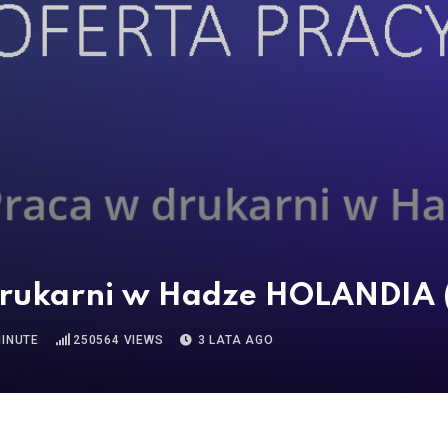
 drukarni w Hadze HOLANDIA 
MINUTE
250564
VIEWS
3 LATA AGO