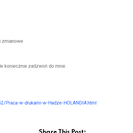
ki zmianowe
le koniecznie zadzwoń do mnie.
7152/Praca-w-drukarni-w-Hadze-HOLANDIA.html
Share This Post: