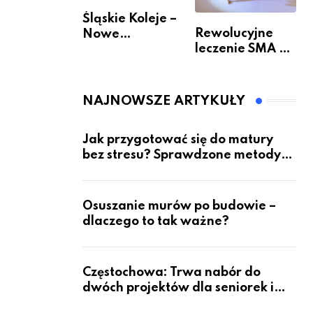
Śląskie Koleje –
Rewolucyjne
Nowe
leczenie SMA –
Możliwości
jak wygląda
Podróżowania
przyszłość dla
pacjentów?
NAJNOWSZE ARTYKUŁY
Jak przygotować się do matury
bez stresu? Sprawdzone metody
nauki z kursów w Częstochowie
Osuszanie murów po budowie –
dlaczego to tak ważne?
Częstochowa: Trwa nabór do
dwóch projektów dla seniorek i
seniorów