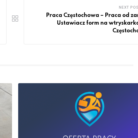
NEXT PO
Praca Częstochowa – Praca od za
Ustawiacz form na wtryskark
Częstoc