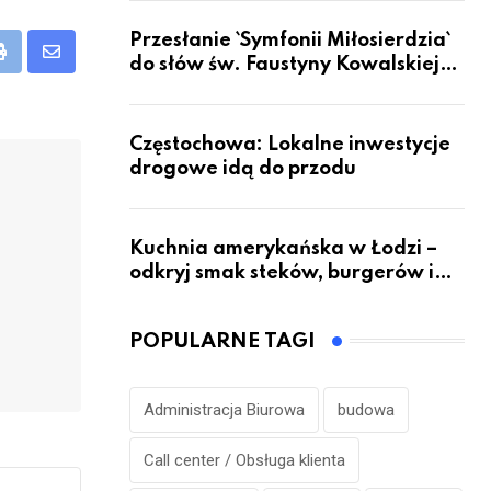
Przesłanie `Symfonii Miłosierdzia`
eUpon
Print
Share
do słów św. Faustyny Kowalskiej
dotrze do ok. 6 mld ludzi na Ziemi
via
Email
Częstochowa: Lokalne inwestycje
drogowe idą do przodu
Kuchnia amerykańska w Łodzi –
odkryj smak steków, burgerów i
grillowanych specjałów
POPULARNE TAGI
Administracja Biurowa
budowa
Call center / Obsługa klienta