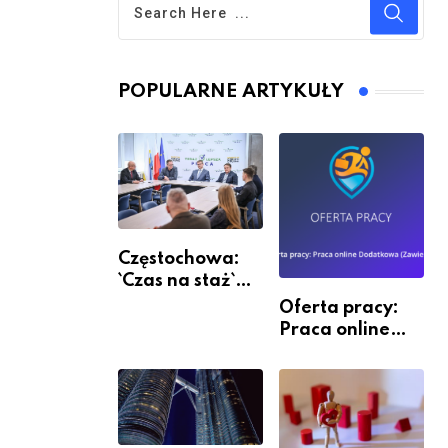
POPULARNE ARTYKUŁY
Częstochowa:
`Czas na staż`
andndash;
Oferta pracy:
ruszył nabór
Praca online
Dodatkowa
(Zawiercie)