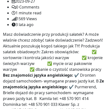
2023-09-27
0
Comments
1 minute read
1569
Views
3 lata ago
Masz doświadczenie przy produkcji sałatek? A może
właśnie chcesz zdobyć takie doświadczenie? Zadzwoń!
Aktualnie poszukuję kogoś takiego jak TY! Produkcja
sałatek obiadowych: Zakres obowiązków:
✅
sortownie i kontrola jakości warzyw
✅ krojenie
świeżych warzyw
✅ mycie oraz pakownie
warzyw
✅ dbanie o czystość stanowiska pracy
Bez znajomości języka angielskiego:
✔ Dronten
dojazd samochodem- wymagane prawo jazdy kat. B
Ze
znajomością języka angielskiego:
✔ Purmerend,
Brielle dojazd do pracy samochodem- wymagane
prawo jazdy kat. B
Kamila tel: +48 570 901 414
Dominika tel: +48 570 901 033
Klaver Sp. z