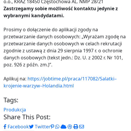
o.o., KRAZ 18450 Częstochowa AL. NMP 28/21
Zastrzegamy sobie możliwość kontaktu jedynie z
wybranymi kandydatami.
Prosimy o dołączenie do aplikacji zgody na
przetwarzanie danych osobowych: „Wyrażam zgodę na
przetwarzanie danych osobowych w celach rekrutacji
zgodnie z ustawą z dnia 29 sierpnia 1997 r. o ochronie
danych osobowych (tekst jedn.: Dz. U. z 2002 r. Nr 101,
poz. 926 z późn. zm.)”.
Aplikuj na:
https://jobtime.pl/praca/117082/Salatki–
krojenie-warzyw–Holandia.html
Tags:
Produkcja
Share This Post:
Pinterest
Whatsapp
Cloud
StumbleUpon
Print
Share
Facebook
Twitter