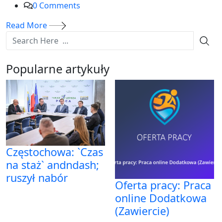
0
Comments
Read More
Popularne artykuły
Częstochowa: `Czas
na staż` andndash;
ruszył nabór
Oferta pracy: Praca
online Dodatkowa
(Zawiercie)