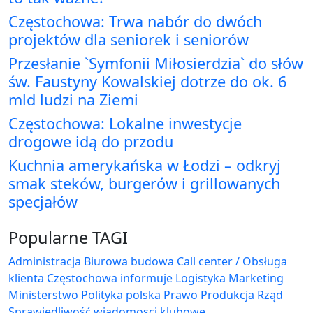
Częstochowa: Trwa nabór do dwóch
projektów dla seniorek i seniorów
Przesłanie `Symfonii Miłosierdzia` do słów
św. Faustyny Kowalskiej dotrze do ok. 6
mld ludzi na Ziemi
Częstochowa: Lokalne inwestycje
drogowe idą do przodu
Kuchnia amerykańska w Łodzi – odkryj
smak steków, burgerów i grillowanych
specjałów
Popularne TAGI
Administracja Biurowa
budowa
Call center / Obsługa
klienta
Częstochowa
informuje
Logistyka
Marketing
Ministerstwo
Polityka
polska
Prawo
Produkcja
Rząd
Sprawiedliwość
wiadomosci klubowe