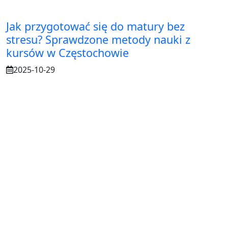
Jak przygotować się do matury bez
stresu? Sprawdzone metody nauki z
kursów w Częstochowie
2025-10-29
Osuszanie murów po budowie – dlaczego
to tak ważne?
2025-07-21