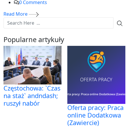
0
Comments
Read More
Popularne artykuły
Częstochowa: `Czas
na staż` andndash;
ruszył nabór
Oferta pracy: Praca
online Dodatkowa
(Zawiercie)