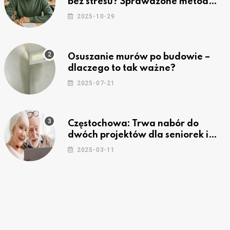
bez stresu? Sprawdzone metody
nauki z kursów w Częstochowie
2025-10-29
Osuszanie murów po budowie –
dlaczego to tak ważne?
2025-07-21
Częstochowa: Trwa nabór do
dwóch projektów dla seniorek i
seniorów
2025-03-11