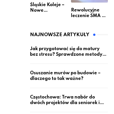
Śląskie Koleje –
Rewolucyjne
Nowe
leczenie SMA –
Możliwości
jak wygląda
Podróżowania
przyszłość dla
pacjentów?
NAJNOWSZE ARTYKUŁY
Jak przygotować się do matury
bez stresu? Sprawdzone metody
nauki z kursów w Częstochowie
Osuszanie murów po budowie –
dlaczego to tak ważne?
Częstochowa: Trwa nabór do
dwóch projektów dla seniorek i
seniorów