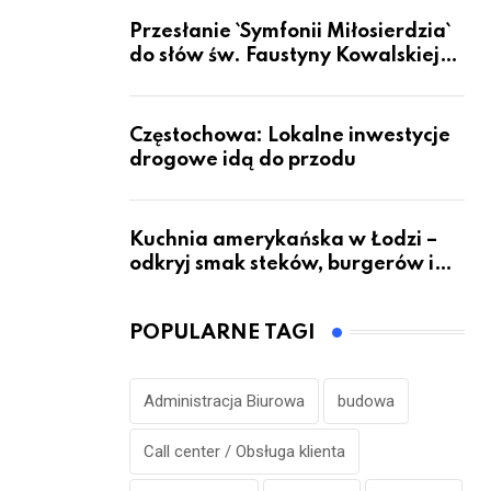
Przesłanie `Symfonii Miłosierdzia`
do słów św. Faustyny Kowalskiej
dotrze do ok. 6 mld ludzi na Ziemi
Częstochowa: Lokalne inwestycje
drogowe idą do przodu
Kuchnia amerykańska w Łodzi –
odkryj smak steków, burgerów i
grillowanych specjałów
POPULARNE TAGI
Administracja Biurowa
budowa
Call center / Obsługa klienta