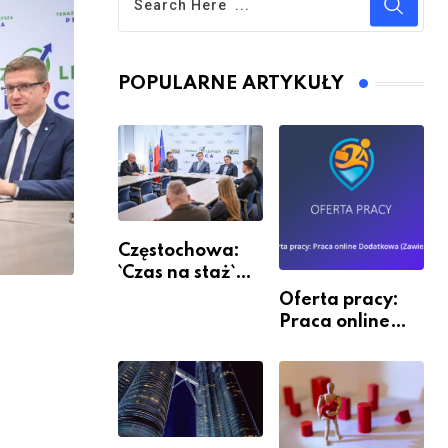
POPULARNE ARTYKUŁY
Częstochowa:
`Czas na staż`
andndash;
Oferta pracy:
ruszył nabór
Praca online
Dodatkowa
(Zawiercie)