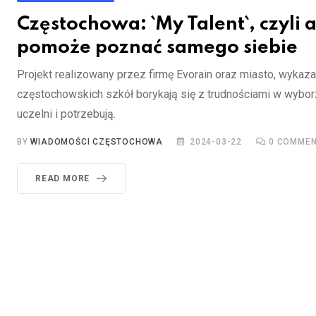
Częstochowa: `My Talent`, czyli 
pomoże poznać samego siebie
Projekt realizowany przez firmę Evorain oraz miasto, wykaza
częstochowskich szkół borykają się z trudnościami w wybo
uczelni i potrzebują.
BY
WIADOMOŚCI CZĘSTOCHOWA
2024-03-22
0
COMMEN
READ MORE