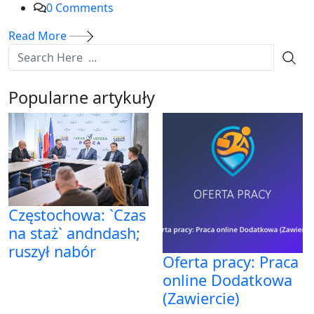
0
Comments
Read More
Popularne artykuły
Częstochowa: `Czas
na staż` andndash;
ruszył nabór
Oferta pracy: Praca
online Dodatkowa
(Zawiercie)