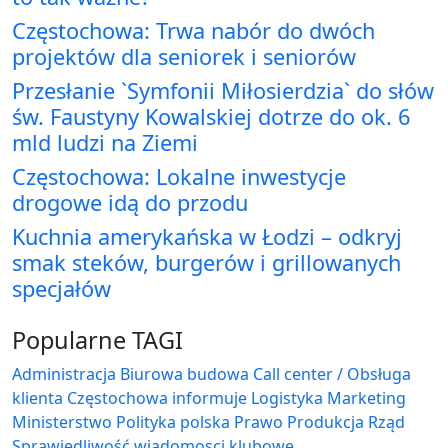
Częstochowa: Trwa nabór do dwóch
projektów dla seniorek i seniorów
Przesłanie `Symfonii Miłosierdzia` do słów
św. Faustyny Kowalskiej dotrze do ok. 6
mld ludzi na Ziemi
Częstochowa: Lokalne inwestycje
drogowe idą do przodu
Kuchnia amerykańska w Łodzi – odkryj
smak steków, burgerów i grillowanych
specjałów
Popularne TAGI
Administracja Biurowa
budowa
Call center / Obsługa
klienta
Częstochowa
informuje
Logistyka
Marketing
Ministerstwo
Polityka
polska
Prawo
Produkcja
Rząd
Sprawiedliwość
wiadomosci klubowe