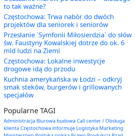
to tak ważne?
Częstochowa: Trwa nabór do dwóch
projektów dla seniorek i seniorów
Przesłanie `Symfonii Miłosierdzia` do słów
św. Faustyny Kowalskiej dotrze do ok. 6
mld ludzi na Ziemi
Częstochowa: Lokalne inwestycje
drogowe idą do przodu
Kuchnia amerykańska w Łodzi – odkryj
smak steków, burgerów i grillowanych
specjałów
Popularne TAGI
Administracja Biurowa
budowa
Call center / Obsługa
klienta
Częstochowa
informuje
Logistyka
Marketing
Ministerstwo
Polityka
polska
Prawo
Produkcja
Rząd