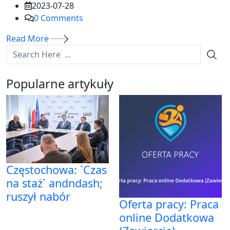
2023-07-28
0
Comments
Read More
Popularne artykuły
Częstochowa: `Czas
na staż` andndash;
ruszył nabór
Oferta pracy: Praca
online Dodatkowa