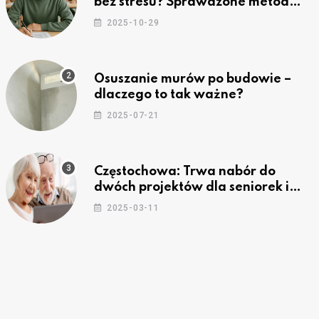
bez stresu? Sprawdzone metody
nauki z kursów w Częstochowie
2025-10-29
Osuszanie murów po budowie –
dlaczego to tak ważne?
2025-07-21
Częstochowa: Trwa nabór do
dwóch projektów dla seniorek i
seniorów
2025-03-11