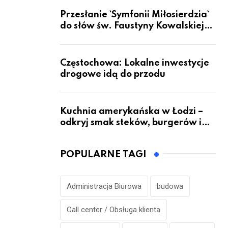
Przesłanie `Symfonii Miłosierdzia`
do słów św. Faustyny Kowalskiej
dotrze do ok. 6 mld ludzi na Ziemi
Częstochowa: Lokalne inwestycje
drogowe idą do przodu
Kuchnia amerykańska w Łodzi –
odkryj smak steków, burgerów i
grillowanych specjałów
POPULARNE TAGI
Administracja Biurowa
budowa
Call center / Obsługa klienta