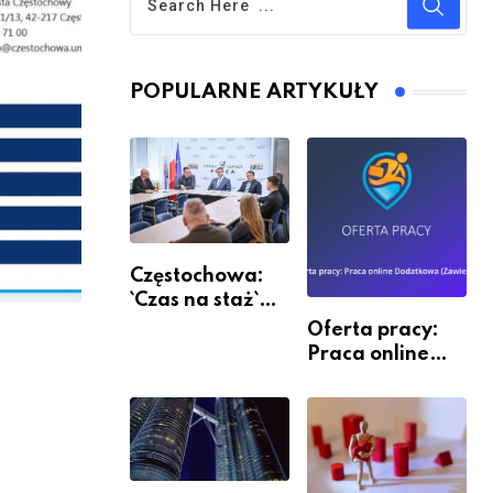
POPULARNE ARTYKUŁY
Częstochowa:
`Czas na staż`
andndash;
Oferta pracy:
ruszył nabór
Praca online
Dodatkowa
(Zawiercie)