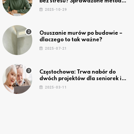
bez stresu? Sprawdzone metody
nauki z kursów w Częstochowie
2025-10-29
Osuszanie murów po budowie –
dlaczego to tak ważne?
2025-07-21
Częstochowa: Trwa nabór do
dwóch projektów dla seniorek i
seniorów
2025-03-11