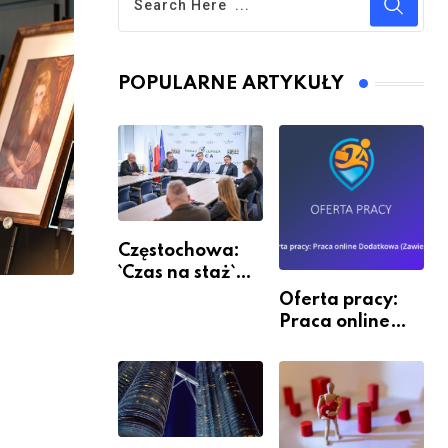
POPULARNE ARTYKUŁY
Częstochowa:
`Czas na staż`
andndash;
Oferta pracy:
ruszył nabór
Praca online
Dodatkowa
(Zawiercie)