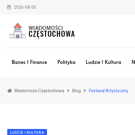
Skip
2026-08-06
to
content
Biznes I Finanse
Polityka
Ludzie I Kultura
N
Wiadomości Częstochowa
Blog
Festiwal Artystyczny
LUDZIE I KULTURA