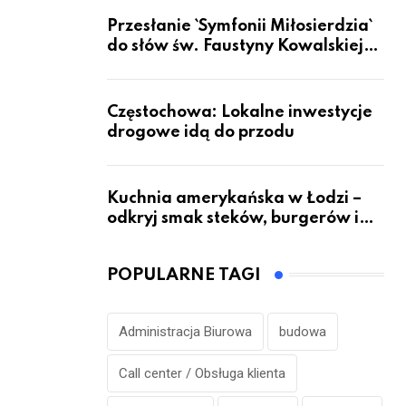
Przesłanie `Symfonii Miłosierdzia`
do słów św. Faustyny Kowalskiej
dotrze do ok. 6 mld ludzi na Ziemi
Częstochowa: Lokalne inwestycje
drogowe idą do przodu
Kuchnia amerykańska w Łodzi –
odkryj smak steków, burgerów i
grillowanych specjałów
POPULARNE TAGI
Administracja Biurowa
budowa
Call center / Obsługa klienta