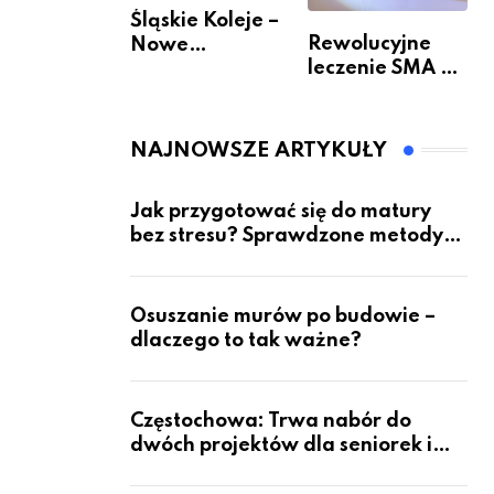
Śląskie Koleje –
Rewolucyjne
Nowe
leczenie SMA –
Możliwości
jak wygląda
Podróżowania
przyszłość dla
pacjentów?
NAJNOWSZE ARTYKUŁY
Jak przygotować się do matury
bez stresu? Sprawdzone metody
nauki z kursów w Częstochowie
Osuszanie murów po budowie –
dlaczego to tak ważne?
Częstochowa: Trwa nabór do
dwóch projektów dla seniorek i
seniorów