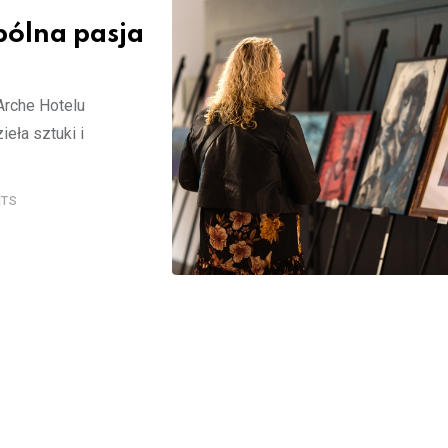
pólna pasja
Arche Hotelu
eła sztuki i
TS