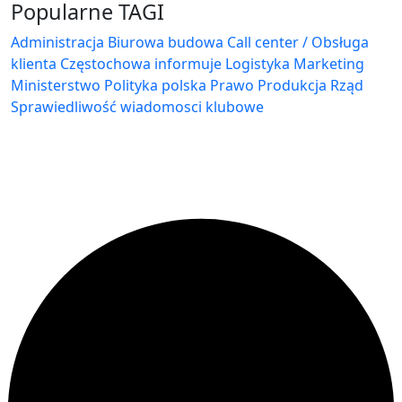
Popularne TAGI
Administracja Biurowa
budowa
Call center / Obsługa
klienta
Częstochowa
informuje
Logistyka
Marketing
Ministerstwo
Polityka
polska
Prawo
Produkcja
Rząd
Sprawiedliwość
wiadomosci klubowe