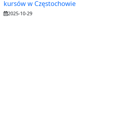
kursów w Częstochowie
2025-10-29
Osuszanie murów po budowie – dlaczego
to tak ważne?
2025-07-21