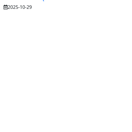
2025-10-29
Osuszanie murów po budowie – dlaczego
to tak ważne?
2025-07-21