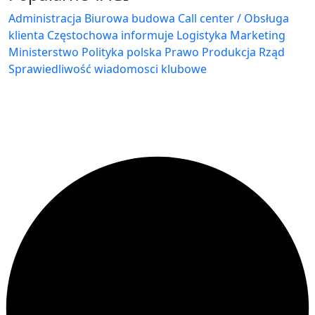
Administracja Biurowa
budowa
Call center / Obsługa
klienta
Częstochowa
informuje
Logistyka
Marketing
Ministerstwo
Polityka
polska
Prawo
Produkcja
Rząd
Sprawiedliwość
wiadomosci klubowe