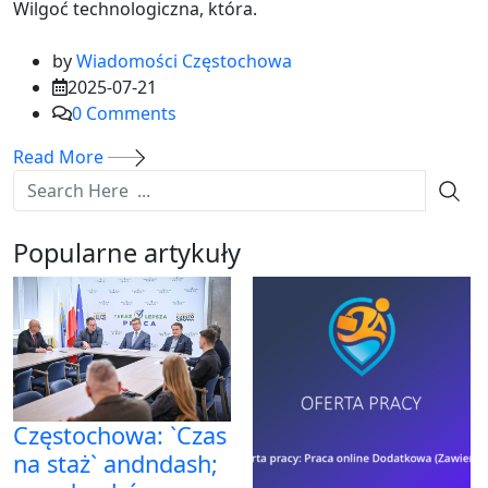
Wilgoć technologiczna, która.
by
Wiadomości Częstochowa
2025-07-21
0
Comments
Read More
Popularne artykuły
Częstochowa: `Czas
na staż` andndash;