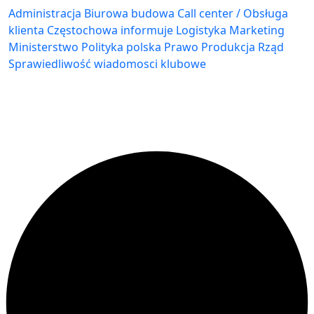
Administracja Biurowa
budowa
Call center / Obsługa
klienta
Częstochowa
informuje
Logistyka
Marketing
Ministerstwo
Polityka
polska
Prawo
Produkcja
Rząd
Sprawiedliwość
wiadomosci klubowe