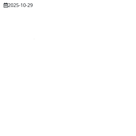
2025-10-29
Osuszanie murów po budowie – dlaczego
to tak ważne?
2025-07-21
Częstochowa: Trwa nabór do dwóch