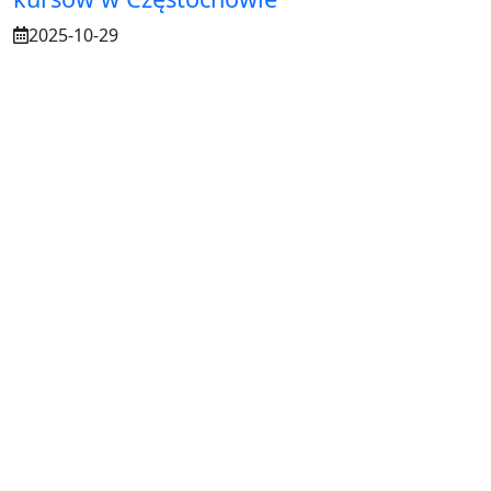
2025-10-29
Osuszanie murów po budowie – dlaczego
to tak ważne?
2025-07-21