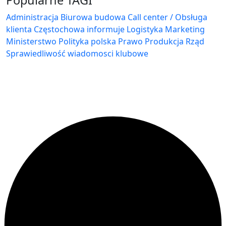
Popularne TAGI
Administracja Biurowa
budowa
Call center / Obsługa
klienta
Częstochowa
informuje
Logistyka
Marketing
Ministerstwo
Polityka
polska
Prawo
Produkcja
Rząd
Sprawiedliwość
wiadomosci klubowe