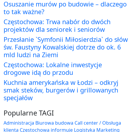
Osuszanie murów po budowie – dlaczego
to tak ważne?
Częstochowa: Trwa nabór do dwóch
projektów dla seniorek i seniorów
Przesłanie `Symfonii Miłosierdzia` do słów
św. Faustyny Kowalskiej dotrze do ok. 6
mld ludzi na Ziemi
Częstochowa: Lokalne inwestycje
drogowe idą do przodu
Kuchnia amerykańska w Łodzi – odkryj
smak steków, burgerów i grillowanych
specjałów
Popularne TAGI
Administracja Biurowa
budowa
Call center / Obsługa
klienta
Częstochowa
informuje
Logistyka
Marketing