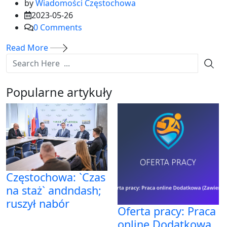
by
Wiadomości Częstochowa
2023-05-26
0
Comments
Read More
Popularne artykuły
Częstochowa: `Czas
na staż` andndash;
ruszył nabór
Oferta pracy: Praca
online Dodatkowa