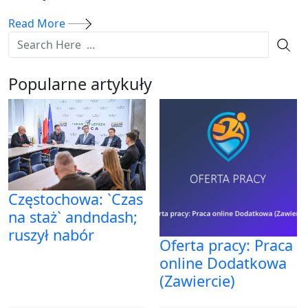
Read More
Popularne artykuły
Częstochowa: `Czas
na staż` andndash;
ruszył nabór
Oferta pracy: Praca
online Dodatkowa
(Zawiercie)