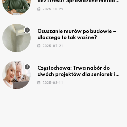
bez stresu? Sprawdzone metody
nauki z kursów w Częstochowie
2025-10-29
Osuszanie murów po budowie –
dlaczego to tak ważne?
2025-07-21
Częstochowa: Trwa nabór do
dwóch projektów dla seniorek i
seniorów
2025-03-11