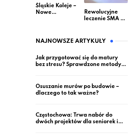
Śląskie Koleje –
Rewolucyjne
Nowe
leczenie SMA –
Możliwości
jak wygląda
Podróżowania
przyszłość dla
pacjentów?
NAJNOWSZE ARTYKUŁY
Jak przygotować się do matury
bez stresu? Sprawdzone metody
nauki z kursów w Częstochowie
Osuszanie murów po budowie –
dlaczego to tak ważne?
Częstochowa: Trwa nabór do
dwóch projektów dla seniorek i
seniorów