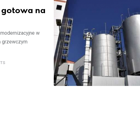
a gotowa na
i modernizacyjne w
em grzewczym
TS