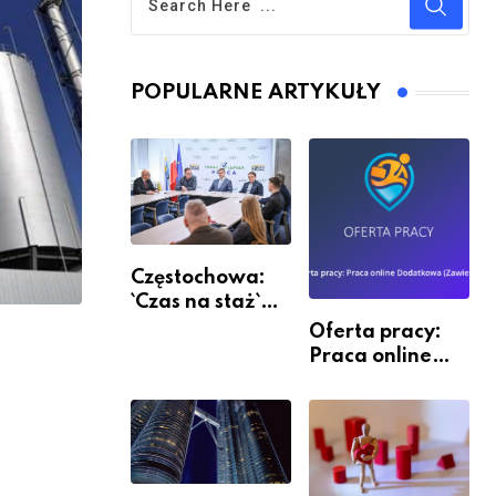
POPULARNE ARTYKUŁY
Częstochowa:
`Czas na staż`
andndash;
Oferta pracy:
ruszył nabór
Praca online
Dodatkowa
(Zawiercie)