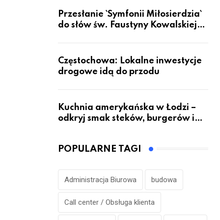
Przesłanie `Symfonii Miłosierdzia`
do słów św. Faustyny Kowalskiej
dotrze do ok. 6 mld ludzi na Ziemi
Częstochowa: Lokalne inwestycje
drogowe idą do przodu
Kuchnia amerykańska w Łodzi –
odkryj smak steków, burgerów i
grillowanych specjałów
POPULARNE TAGI
Administracja Biurowa
budowa
Call center / Obsługa klienta