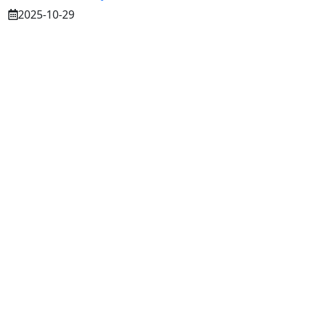
2025-10-29
Osuszanie murów po budowie – dlaczego
to tak ważne?
2025-07-21