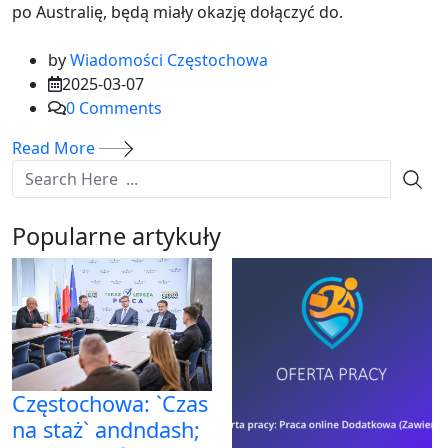
po Australię, będą miały okazję dołączyć do.
by
Wiadomości Częstochowa
2025-03-07
0
Comments
Read More
Popularne artykuły
Częstochowa: `Czas
na staż` andndash;