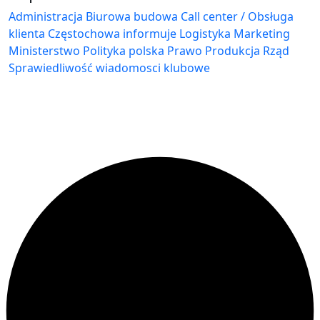
Administracja Biurowa
budowa
Call center / Obsługa
klienta
Częstochowa
informuje
Logistyka
Marketing
Ministerstwo
Polityka
polska
Prawo
Produkcja
Rząd
Sprawiedliwość
wiadomosci klubowe