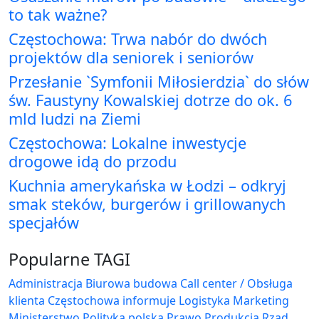
to tak ważne?
Częstochowa: Trwa nabór do dwóch
projektów dla seniorek i seniorów
Przesłanie `Symfonii Miłosierdzia` do słów
św. Faustyny Kowalskiej dotrze do ok. 6
mld ludzi na Ziemi
Częstochowa: Lokalne inwestycje
drogowe idą do przodu
Kuchnia amerykańska w Łodzi – odkryj
smak steków, burgerów i grillowanych
specjałów
Popularne TAGI
Administracja Biurowa
budowa
Call center / Obsługa
klienta
Częstochowa
informuje
Logistyka
Marketing
Ministerstwo
Polityka
polska
Prawo
Produkcja
Rząd