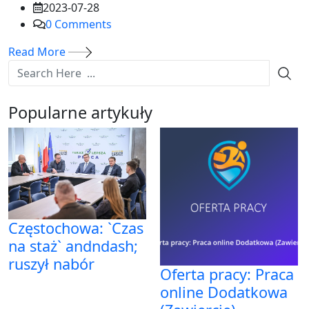
2023-07-28
0
Comments
Read More
Popularne artykuły
Częstochowa: `Czas
na staż` andndash;
ruszył nabór
Oferta pracy: Praca
online Dodatkowa