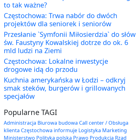
to tak ważne?
Częstochowa: Trwa nabór do dwóch
projektów dla seniorek i seniorów
Przesłanie `Symfonii Miłosierdzia` do słów
św. Faustyny Kowalskiej dotrze do ok. 6
mld ludzi na Ziemi
Częstochowa: Lokalne inwestycje
drogowe idą do przodu
Kuchnia amerykańska w Łodzi – odkryj
smak steków, burgerów i grillowanych
specjałów
Popularne TAGI
Administracja Biurowa
budowa
Call center / Obsługa
klienta
Częstochowa
informuje
Logistyka
Marketing
Ministerstwo
Polityka
polska
Prawo
Produkcja
Rząd