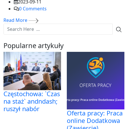
2023-09-11
0
Comments
Read More
Popularne artykuły
Częstochowa: `Czas
na staż` andndash;
ruszył nabór
Oferta pracy: Praca
online Dodatkowa
(Zawiercie)