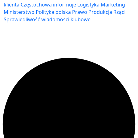
klienta
Częstochowa
informuje
Logistyka
Marketing
Ministerstwo
Polityka
polska
Prawo
Produkcja
Rząd
Sprawiedliwość
wiadomosci klubowe