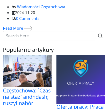
by
Wiadomości Częstochowa
2024-11-20
0
Comments
Read More
Popularne artykuły
Częstochowa: `Czas
na staż` andndash;
ruszył nabór
Oferta pracy: Praca