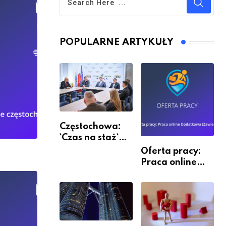
POPULARNE ARTYKUŁY
Częstochowa:
`Czas na staż`
andndash;
Oferta pracy:
ruszył nabór
Praca online
Dodatkowa
(Zawiercie)