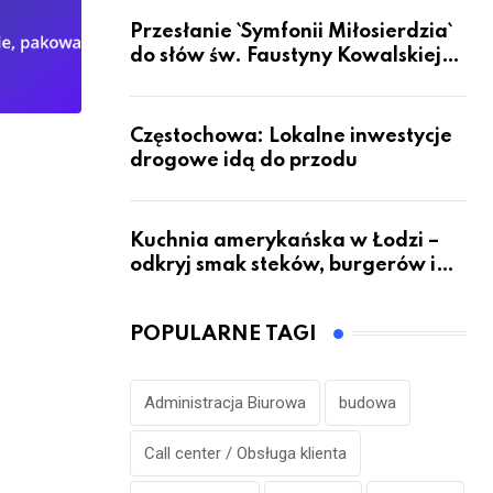
Przesłanie `Symfonii Miłosierdzia`
do słów św. Faustyny Kowalskiej
dotrze do ok. 6 mld ludzi na Ziemi
Częstochowa: Lokalne inwestycje
drogowe idą do przodu
Kuchnia amerykańska w Łodzi –
odkryj smak steków, burgerów i
grillowanych specjałów
POPULARNE TAGI
Administracja Biurowa
budowa
Call center / Obsługa klienta