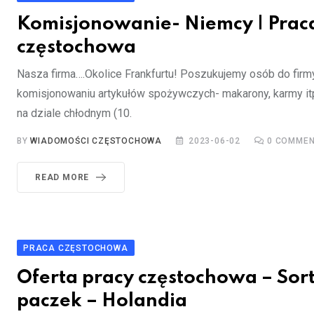
Komisjonowanie- Niemcy | Prac
częstochowa
Nasza firma….Okolice Frankfurtu! Poszukujemy osób do firmy
komisjonowaniu artykułów spożywczych- makarony, karmy itp
na dziale chłodnym (10.
BY
WIADOMOŚCI CZĘSTOCHOWA
2023-06-02
0
COMMEN
READ MORE
PRACA CZĘSTOCHOWA
Oferta pracy częstochowa – So
paczek – Holandia