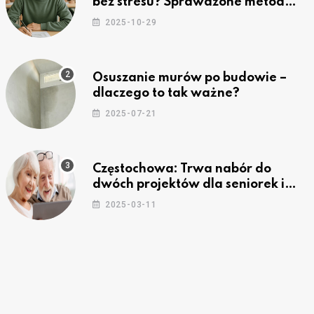
bez stresu? Sprawdzone metody
nauki z kursów w Częstochowie
2025-10-29
Osuszanie murów po budowie –
dlaczego to tak ważne?
2025-07-21
Częstochowa: Trwa nabór do
dwóch projektów dla seniorek i
seniorów
2025-03-11