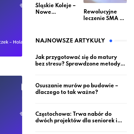
Śląskie Koleje –
Rewolucyjne
Nowe
leczenie SMA –
Możliwości
jak wygląda
Podróżowania
przyszłość dla
pacjentów?
NAJNOWSZE ARTYKUŁY
Jak przygotować się do matury
bez stresu? Sprawdzone metody
nauki z kursów w Częstochowie
Osuszanie murów po budowie –
dlaczego to tak ważne?
Częstochowa: Trwa nabór do
dwóch projektów dla seniorek i
seniorów