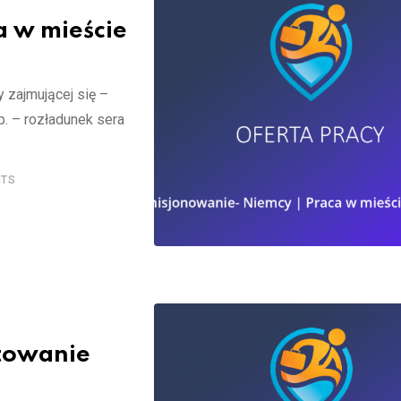
a w mieście
 zajmującej się –
. – rozładunek sera
TS
rtowanie