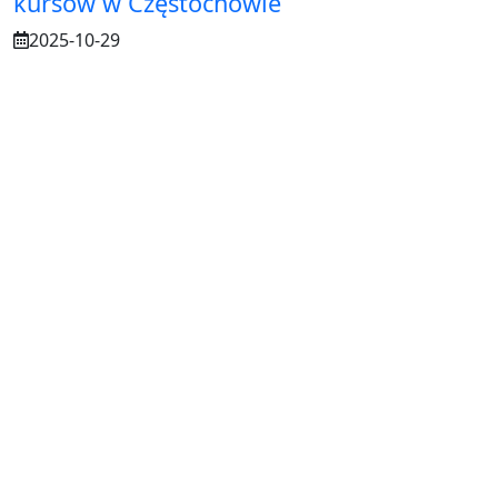
kursów w Częstochowie
2025-10-29
Osuszanie murów po budowie – dlaczego
to tak ważne?
2025-07-21