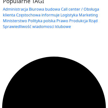
Popularne TAGI
Administracja Biurowa
budowa
Call center / Obsługa
klienta
Częstochowa
informuje
Logistyka
Marketing
Ministerstwo
Polityka
polska
Prawo
Produkcja
Rząd
Sprawiedliwość
wiadomosci klubowe