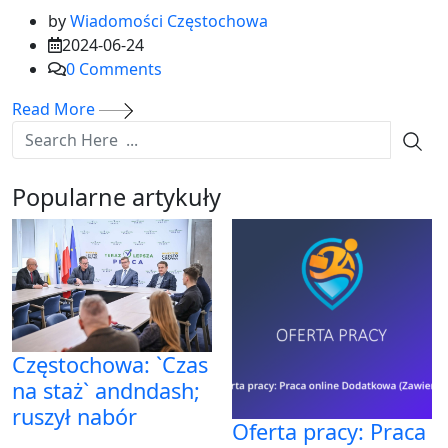
by
Wiadomości Częstochowa
2024-06-24
0
Comments
Read More
Popularne artykuły
Częstochowa: `Czas
na staż` andndash;
ruszył nabór
Oferta pracy: Praca