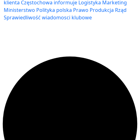
klienta
Częstochowa
informuje
Logistyka
Marketing
Ministerstwo
Polityka
polska
Prawo
Produkcja
Rząd
Sprawiedliwość
wiadomosci klubowe